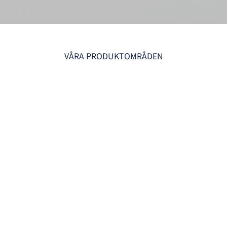
VÅRA PRODUKTOMRÅDEN
Persontransport
Vi utför fordonsanpassning enligt dina önskemål med